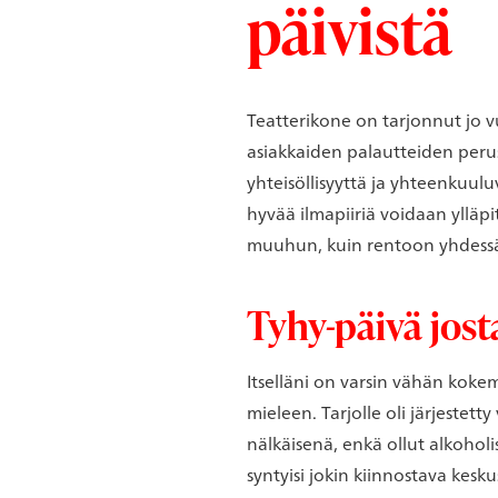
päivistä
Teatterikone on tarjonnut jo v
asiakkaiden palautteiden perust
yhteisöllisyyttä ja yhteenkuulu
hyvää ilmapiiriä voidaan ylläpi
muuhun, kuin rentoon yhdessä 
Tyhy-päivä josta
Itselläni on varsin vähän kokemu
mieleen. Tarjolle oli järjestett
nälkäisenä, enkä ollut alkoholis
syntyisi jokin kiinnostava kesku