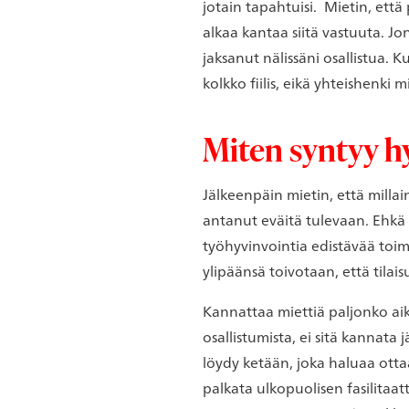
jotain tapahtuisi. Mietin, että
alkaa kantaa siitä vastuuta. Jo
jaksanut nälissäni osallistua. K
kolkko fiilis, eikä yhteishenk
Miten syntyy h
Jälkeenpäin mietin, että millai
antanut eväitä tulevaan. Ehkä 
työhyvinvointia edistävää toim
ylipäänsä toivotaan, että tila
Kannattaa miettiä paljonko aika
osallistumista, ei sitä kannata 
löydy ketään, joka haluaa ottaa
palkata ulkopuolisen fasilitaat