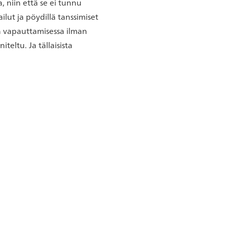
, niin että se ei tunnu
ilut ja pöydillä tanssimiset
an vapauttamisessa ilman
teltu. Ja tällaisista