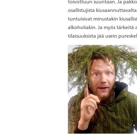
toivottuun suuntaan. Ja pakko t
osallistujista kiusaannuttavalt
tuntuisivat minustakin kiusall
alkoholiakin. Ja myös tärkeitä a
tilaisuuksista jää usein puresk