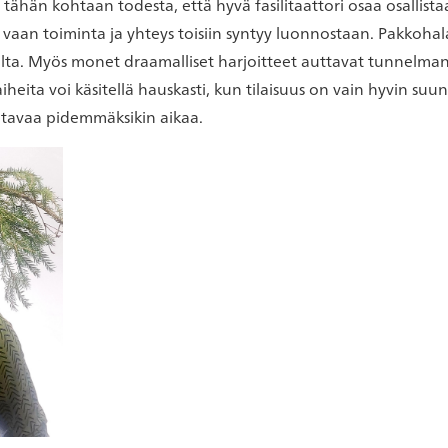
ähän kohtaan todesta, että hyvä fasilitaattori osaa osallistaa
a vaan toiminta ja yhteys toisiin syntyy luonnostaan. Pakkohala
isilta. Myös monet draamalliset harjoitteet auttavat tunnelm
iheita voi käsitellä hauskasti, kun tilaisuus on vain hyvin suunni
eltavaa pidemmäksikin aikaa.