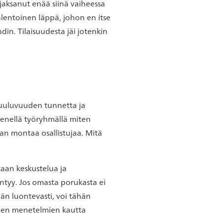
 jaksanut enää siinä vaiheessa
ealentoinen läppä, johon en itse
hdin. Tilaisuudesta jäi jotenkin
enkuuluvuuden tunnetta ja
ienellä työryhmällä miten
an montaa osallistujaa. Mitä
taan keskustelua ja
 syntyy. Jos omasta porukasta ei
ään luontevasti, voi tähän
tavien menetelmien kautta