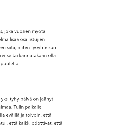
us, joka vuosien myötä
ma lisää osallistujien
en siitä, miten työyhteisön
arvitse tai kannatakaan olla
puolelta.
a yksi tyhy-päivä on jäänyt
elmaa. Tulin paikalle
la eväillä ja toivoin, että
tui, että kaikki odottivat, että