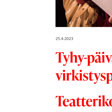
25.4.2023
Tyhy-päiv
virkistys
Teatteri