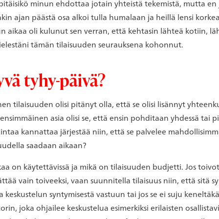
 pitäisikö minun ehdottaa jotain yhteistä tekemistä, mutta en
nkin ajan päästä osa alkoi tulla humalaan ja heillä lensi kork
un aikaa oli kulunut sen verran, että kehtasin lähteä kotiin, lä
i mielestäni tämän tilaisuuden seurauksena kohonnut.
yvä tyhy-päivä?
nen tilaisuuden olisi pitänyt olla, että se olisi lisännyt yhte
ensimmäinen asia olisi se, että ensin pohditaan yhdessä tai p
intaa kannattaa järjestää niin, että se palvelee mahdollisimm
isuudella saadaan aikaan?
a on käytettävissä ja mikä on tilaisuuden budjetti. Jos toivo
jättää vain toiveeksi, vaan suunnitella tilaisuus niin, että sitä
 keskustelun syntymisestä vastuun tai jos se ei suju keneltäk
torin, joka ohjailee keskustelua esimerkiksi erilaisten osallis