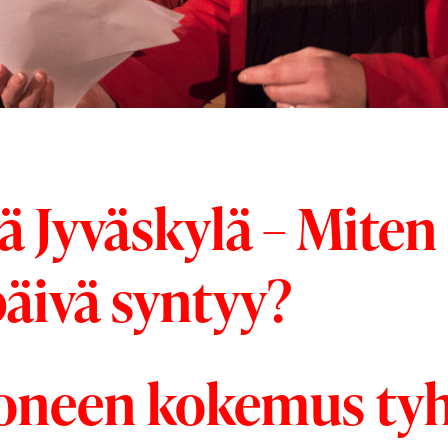
ä Jyväskylä – Miten
päivä syntyy?
koneen kokemus tyh