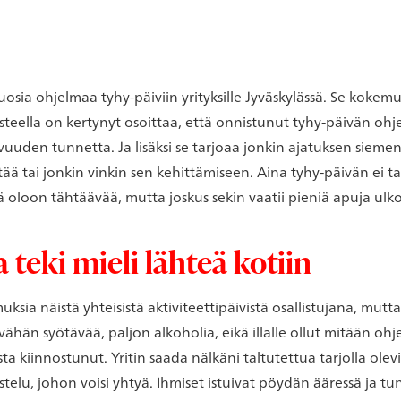
uosia ohjelmaa tyhy-päiviin yrityksille Jyväskylässä. Se kokem
eella on kertynyt osoittaa, että onnistunut tyhy-päivän ohjel
vuuden tunnetta. Ja lisäksi se tarjoaa jonkin ajatuksen siemen
tää tai jonkin vinkin sen kehittämiseen. Aina tyhy-päivän ei t
oloon tähtäävää, mutta joskus sekin vaatii pieniä apuja ulko
 teki mieli lähteä kotiin
ksia näistä yhteisistä aktiviteettipäivistä osallistujana, mutt
y vähän syötävää, paljon alkoholia, eikä illalle ollut mitään ohj
ta kiinnostunut. Yritin saada nälkäni taltutettua tarjolla olevil
stelu, johon voisi yhtyä. Ihmiset istuivat pöydän ääressä ja tun