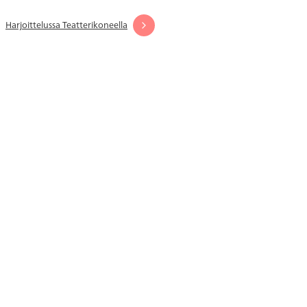
Seuraava
Harjoittelussa Teatterikoneella