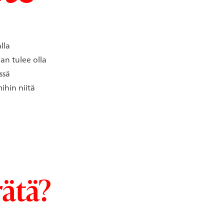
lla
an tulee olla
ssä
ihin niitä
rätä?