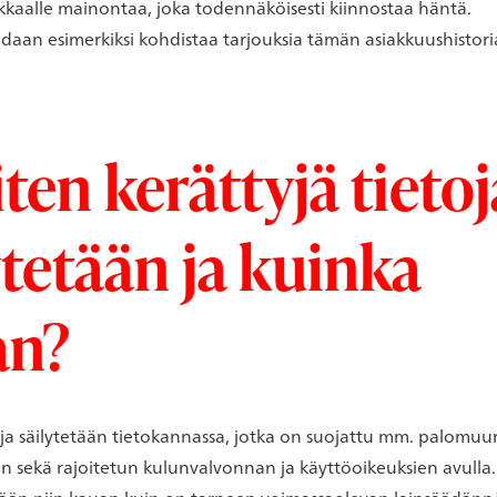
kkaalle mainontaa, joka todennäköisesti kiinnostaa häntä.
idaan esimerkiksi kohdistaa tarjouksia tämän asiakkuushistor
iten kerättyjä tietoj
ytetään ja kuinka
an?
oja säilytetään tietokannassa, jotka on suojattu mm. palomuur
in sekä rajoitetun kulunvalvonnan ja käyttöoikeuksien avulla.