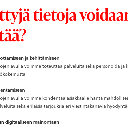
ttyjä tietoja voidaa
tää?
uottamiseen ja kehittämiseen
tojen avulla voimme toteuttaa palveluita sekä personoida ja k
ttökokemusta.
entamiseen
tojen avulla voimme kohdentaa asiakkaalle häntä mahdollisest
lveluita sekä erilaisia tarjouksia eri viestintäkanavia hyödyntä
n digitaaliseen mainontaan