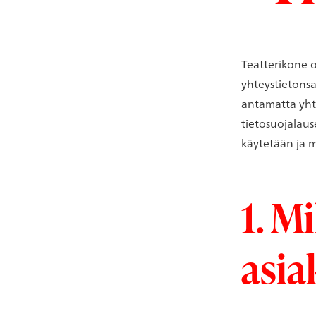
Teatterikone o
yhteystietonsa
antamatta yhte
tietosuojalaus
käytetään ja m
1. Mi
asia