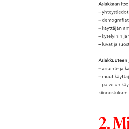
Asiakkaan itse
– yhteystiedot
– demografiati
– käyttäjän an
– kyselyihin j
– luvat ja suo
Asiakkuuteen j
– asiointi- ja 
– muut käyttäj
– palvelun käy
kiinnostuksen
2. M