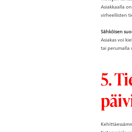
Asiakkaalla on
virheellisten 
Sähköisen suo
Asiakas voi k
tai perumalla v
5. T
päiv
Kehittäessäm