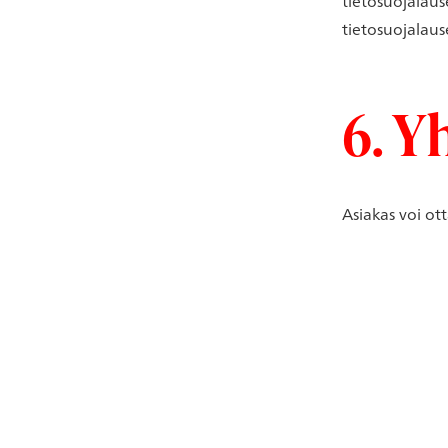
tietosuojalau
tietosuojalaus
6. Y
Asiakas voi ot