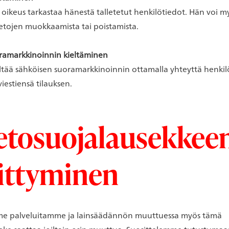
 oikeus tarkastaa hänestä talletetut henkilötiedot. Hän voi 
tietojen muokkaamista tai poistamista.
ramarkkinoinnin kieltäminen
ieltää sähköisen suoramarkkinoinnin ottamalla yhteyttä hen
iestiensä tilauksen.
ietosuojalausekkee
ittyminen
me palveluitamme ja lainsäädännön muuttuessa myös tämä