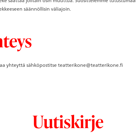
seke saattaa joiltain osin muuttua. Suosittelemme tutustuma
ekkeeseen säännöllisin väliajoin.
hteys
taa yhteyttä sähköpostitse teatterikone@teatterikone.fi
Uutiskirje