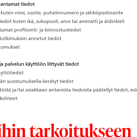
 antamat tiedot
 kuten nimi, osoite, puhelinnumero ja sähköpostiosoite
edot kuten ikä, sukupuoli, arvo tai ammatti ja äidinkieli
tamat profilointi- ja kiinnostustiedot
a tutkimuksiin annetut tiedot
stumukset
a palvelun käyttöön liittyvät tiedot
käyttötiedot
än suostumuksella kerätyt tiedot
töstä ja/tai asiakkaan antamista tiedoista päätellyt tiedot, esi
 kohteet
ihin tarkoitukseen