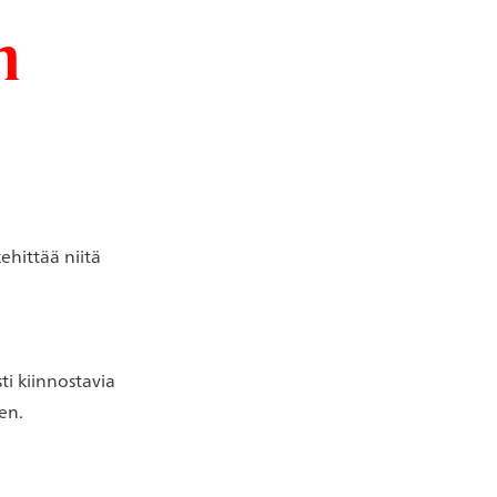
n
ehittää niitä
i kiinnostavia
en.