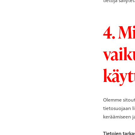
tietoja säilyt
4. Mi
vaik
käyt
Olemme sitout
tietosuojaan li
keräämiseen ja
Tietojen tark