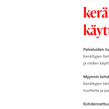
kerä
käyt
Palveluiden t
Kerättyjen tie
ja niiden käy
Myynnin kohd
Kerättyjen tie
tuotteita ja pa
Kohdennettuu