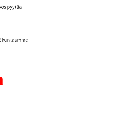
myös pyytää
kilökuntaamme
n