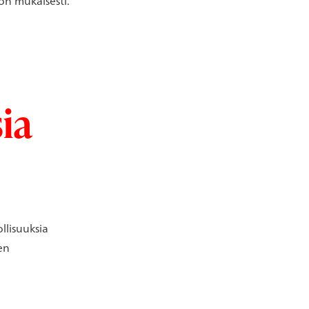
ön mukaisesti.
ia
llisuuksia
jen