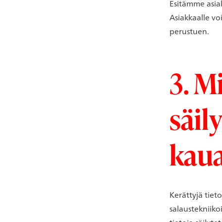
Esitämme asia
Asiakkaalle vo
perustuen.
3. M
säil
kau
Kerättyjä tiet
salaustekniiko