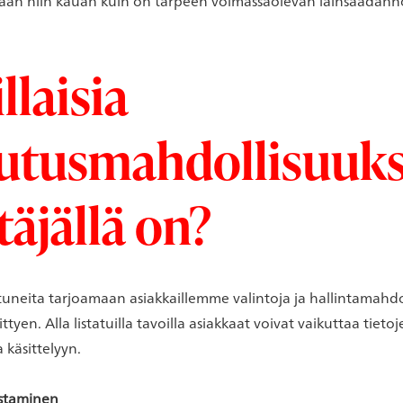
etään niin kauan kuin on tarpeen voimassaolevan lainsäädänn
llaisia
utusmahdollisuuks
täjällä on?
uneita tarjoamaan asiakkaillemme valintoja ja hallintamahdo
ittyen. Alla listatuilla tavoilla asiakkaat voivat vaikuttaa tieto
 käsittelyyn.
astaminen