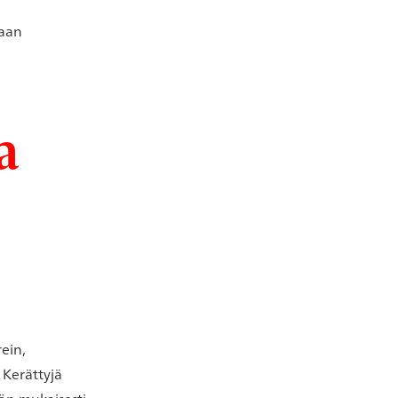
iaan
a
ein,
 Kerättyjä