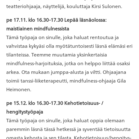
teatteriohjaaja, näyttelijä, kouluttaja Kirsi Sulonen.
pe 17.11. klo 16.30-17.30 Lepää läsnäolossa:
maistiainen mindfulnessista
Tämä työpaja on sinulle, joka haluat rentoutua ja
vahvistaa kykyäsi olla myötätuntoisesti läsnä elämäsi eri
tilanteissa. Teemme muutamia yksinkertaisia
mindfulness-harjoituksia, jotka on helppo liittää osaksi
arkea. Ota mukaan jumppa-alusta ja viltti. Ohjaajana
toimii tanssi-liiketerapeutti, mindfulness-ohjaaja Gila
Heimonen.
pe 15.12. klo 16.30-17.30 Kehotietoisuus- /
hengitystyöpaja
Tämä työpaja on sinulle, joka haluat oppia olemaan
paremmin läsnä tässä hetkessä ja syventää tietoisuutta
omasta kehosta ja sen tilasta. Kehotietoisuus/hengitys-