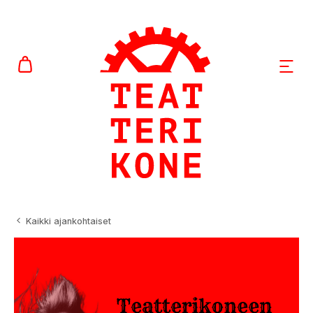
AVAA
Kaikki ajankohtaiset