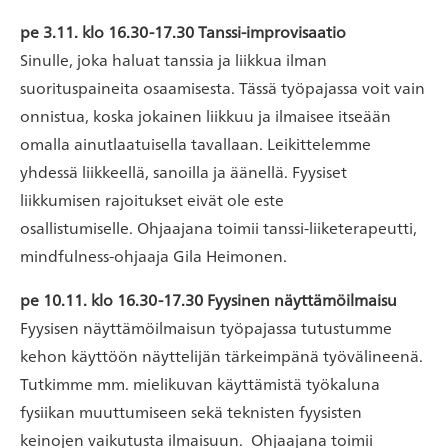
pe 3.11. klo 16.30-17.30 Tanssi-improvisaatio
Sinulle, joka haluat tanssia ja liikkua ilman
suorituspaineita osaamisesta. Tässä työpajassa voit vain
onnistua, koska jokainen liikkuu ja ilmaisee itseään
omalla ainutlaatuisella tavallaan. Leikittelemme
yhdessä liikkeellä, sanoilla ja äänellä. Fyysiset
liikkumisen rajoitukset eivät ole este
osallistumiselle. Ohjaajana toimii tanssi-liiketerapeutti,
mindfulness-ohjaaja Gila Heimonen.
pe 10.11. klo 16.30-17.30 Fyysinen näyttämöilmaisu
Fyysisen näyttämöilmaisun työpajassa tutustumme
kehon käyttöön näyttelijän tärkeimpänä työvälineenä.
Tutkimme mm. mielikuvan käyttämistä työkaluna
fysiikan muuttumiseen sekä teknisten fyysisten
keinojen vaikutusta ilmaisuun. Ohjaajana toimii