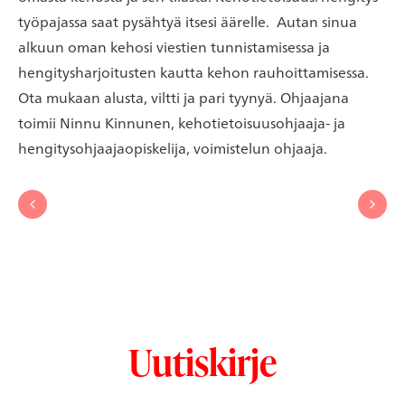
työpajassa saat pysähtyä itsesi äärelle. Autan sinua
alkuun oman kehosi viestien tunnistamisessa ja
hengitysharjoitusten kautta kehon rauhoittamisessa.
Ota mukaan alusta, viltti ja pari tyynyä. Ohjaajana
toimii Ninnu Kinnunen, kehotietoisuusohjaaja- ja
hengitysohjaajaopiskelija, voimistelun ohjaaja.
Edellinen
Seuraav
Uutiskirje