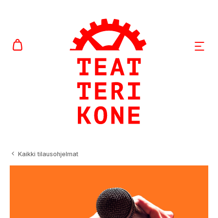
AVAA
Kaikki tilausohjelmat