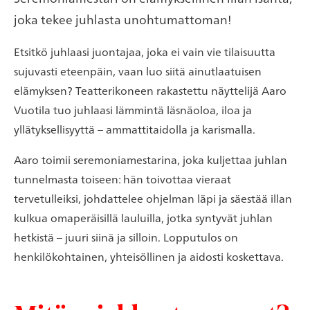
joka tekee juhlasta unohtumattoman!
Etsitkö juhlaasi juontajaa, joka ei vain vie tilaisuutta
sujuvasti eteenpäin, vaan luo siitä ainutlaatuisen
elämyksen? Teatterikoneen rakastettu näyttelijä Aaro
Vuotila tuo juhlaasi lämmintä läsnäoloa, iloa ja
yllätyksellisyyttä – ammattitaidolla ja karismalla.
Aaro toimii seremoniamestarina, joka kuljettaa juhlan
tunnelmasta toiseen: hän toivottaa vieraat
tervetulleiksi, johdattelee ohjelman läpi ja säestää illan
kulkua omaperäisillä lauluilla, jotka syntyvät juhlan
hetkistä – juuri siinä ja silloin. Lopputulos on
henkilökohtainen, yhteisöllinen ja aidosti koskettava.