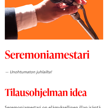
Seremoniamestari
— Unohtumaton juhlailta!
Tilausohjelman idea
Seremoniamestari on elämyksellinen illan isäntä,