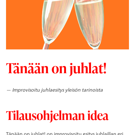
Tänään on juhlat!
— Improvisoitu juhlaesitys yleisön tarinoista
Tilausohjelman idea
Tänään on juhlat! on improvisoitu esitys juhlaillan eri