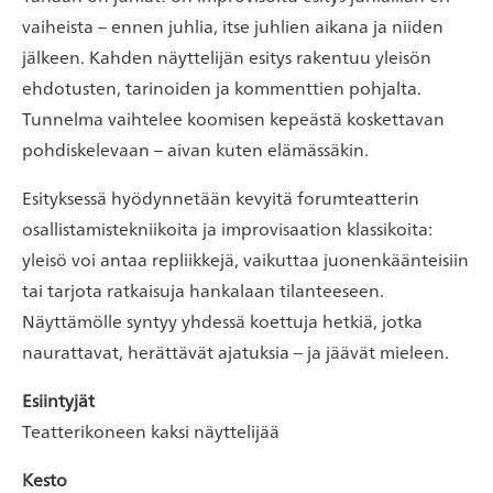
vaiheista – ennen juhlia, itse juhlien aikana ja niiden
jälkeen. Kahden näyttelijän esitys rakentuu yleisön
ehdotusten, tarinoiden ja kommenttien pohjalta.
Tunnelma vaihtelee koomisen kepeästä koskettavan
pohdiskelevaan – aivan kuten elämässäkin.
Esityksessä hyödynnetään kevyitä forumteatterin
osallistamistekniikoita ja improvisaation klassikoita:
yleisö voi antaa repliikkejä, vaikuttaa juonenkäänteisiin
tai tarjota ratkaisuja hankalaan tilanteeseen.
Näyttämölle syntyy yhdessä koettuja hetkiä, jotka
naurattavat, herättävät ajatuksia – ja jäävät mieleen.
Esiintyjät
Teatterikoneen kaksi näyttelijää
Kesto