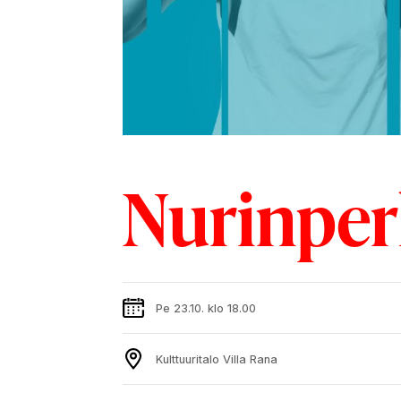
Nurinpe
Pe 23.10. klo 18.00
Kulttuuritalo Villa Rana