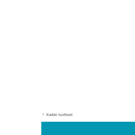
Siirry
sisältöön
Kaikki tuotteet