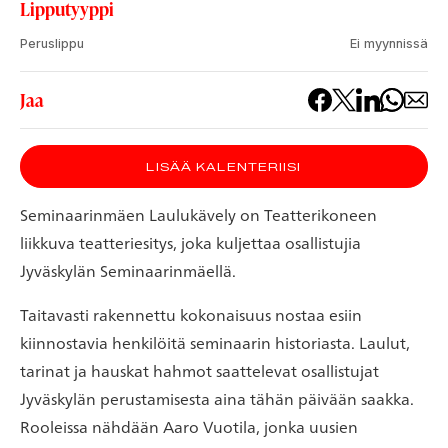
Lipputyyppi
Peruslippu
Ei myynnissä
Jaa
LISÄÄ KALENTERIISI
Seminaarinmäen Laulukävely on Teatterikoneen
liikkuva teatteriesitys, joka kuljettaa osallistujia
Jyväskylän Seminaarinmäellä.
Taitavasti rakennettu kokonaisuus nostaa esiin
kiinnostavia henkilöitä seminaarin historiasta. Laulut,
tarinat ja hauskat hahmot saattelevat osallistujat
Jyväskylän perustamisesta aina tähän päivään saakka.
Rooleissa nähdään Aaro Vuotila, jonka uusien