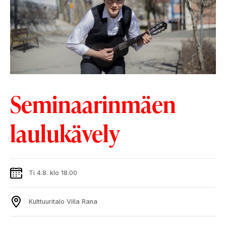
Seminaarinmäen
laulukävely
Ti 4.8. klo 18.00
Kulttuuritalo Villa Rana