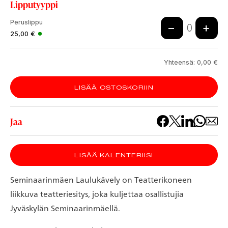
Lipputyyppi
Peruslippu
−
+
0
25,00
€
Yhteensä:
0,00
€
LISÄÄ OSTOSKORIIN
Jaa
LISÄÄ KALENTERIISI
Seminaarinmäen Laulukävely on Teatterikoneen
liikkuva teatteriesitys, joka kuljettaa osallistujia
Jyväskylän Seminaarinmäellä.