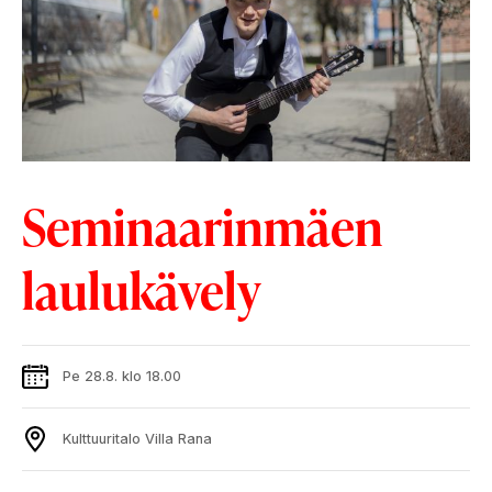
Seminaarinmäen
laulukävely
Pe 28.8. klo 18.00
Kulttuuritalo Villa Rana