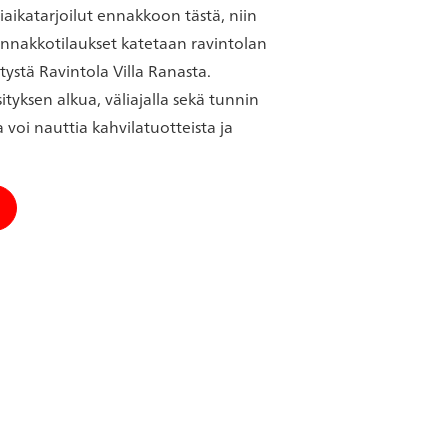
aikatarjoilut ennakkoon tästä, niin
. Ennakkotilaukset katetaan ravintolan
itystä Ravintola Villa Ranasta.
tyksen alkua, väliajalla sekä tunnin
a voi nauttia kahvilatuotteista ja