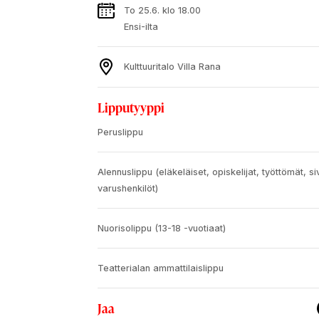
To 25.6. klo 18.00
Ensi-ilta
Kulttuuritalo Villa Rana
Lipputyyppi
Peruslippu
Alennuslippu (eläkeläiset, opiskelijat, työttömät, siv
varushenkilöt)
Nuorisolippu (13-18 -vuotiaat)
Teatterialan ammattilaislippu
Jaa