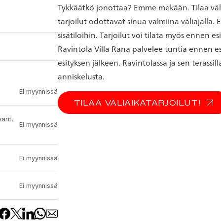
Tykkäätkö jonottaa? Emme mekään. Tilaa väli
tarjoilut odottavat sinua valmiina väliajalla
sisätiloihin. Tarjoilut voi tilata myös ennen es
Ravintola Villa Rana palvelee tuntia ennen esi
esityksen jälkeen. Ravintolassa ja sen terassill
anniskelusta.
Ei myynnissä
TILAA VÄLIAIKATARJOILUT!
arit,
Ei myynnissä
Ei myynnissä
Ei myynnissä