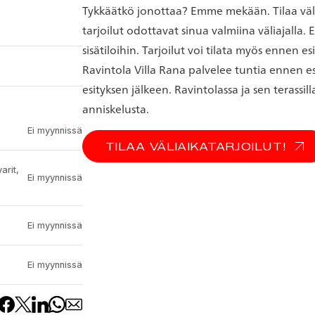
Tykkäätkö jonottaa? Emme mekään. Tilaa väli
tarjoilut odottavat sinua valmiina väliajalla
sisätiloihin. Tarjoilut voi tilata myös ennen es
Ravintola Villa Rana palvelee tuntia ennen esi
esityksen jälkeen. Ravintolassa ja sen terassill
anniskelusta.
Ei myynnissä
TILAA VÄLIAIKATARJOILUT!
arit,
Ei myynnissä
Ei myynnissä
Ei myynnissä