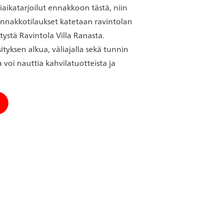
aikatarjoilut ennakkoon tästä, niin
. Ennakkotilaukset katetaan ravintolan
itystä Ravintola Villa Ranasta.
tyksen alkua, väliajalla sekä tunnin
a voi nauttia kahvilatuotteista ja