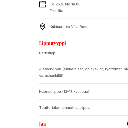
To 25.6. klo 18.00
Ensi-ilta
Kulttuuritalo Villa Rana
Lipputyyppi
Peruslippu
Alennuslippu (eläkeläiset, opiskelijat, työttömät, siv
varushenkilöt)
Nuorisolippu (13-18 -vuotiaat)
Teatterialan ammattilaislippu
Jaa