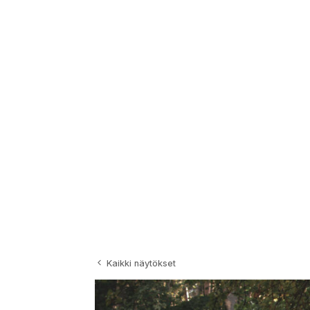
Siirry
sisältöön
Kaikki näytökset