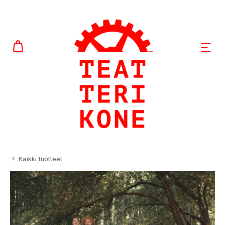
Siirry
sisältöön
AVAA
Kaikki tuotteet