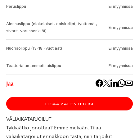
Peruslippu
Ei myynnissä
Alennuslippu (eläkeläiset, opiskelijat, työttömät,
Ei myynnissä
sivarit, varushenkilöt)
Nuorisolippu (13-18 -vuotiaat)
Ei myynnissä
Teatterialan ammattilaislippu
Ei myynnissä
Jaa
LISÄÄ KALENTERIISI
VÄLIAIKATARJOILUT
Tykkäätkö jonottaa? Emme mekään. Tilaa
väliaikatarjoilut ennakkoon tästä, niin tarjoilut