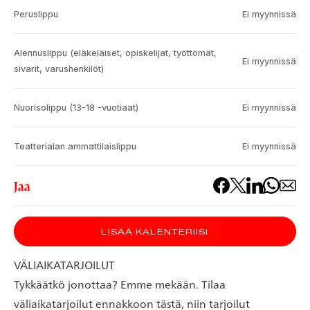
Peruslippu
Ei myynnissä
Alennuslippu (eläkeläiset, opiskelijat, työttömät,
Ei myynnissä
sivarit, varushenkilöt)
Nuorisolippu (13-18 -vuotiaat)
Ei myynnissä
Teatterialan ammattilaislippu
Ei myynnissä
Jaa
LISÄÄ KALENTERIISI
VÄLIAIKATARJOILUT
Tykkäätkö jonottaa? Emme mekään. Tilaa
väliaikatarjoilut ennakkoon tästä, niin tarjoilut