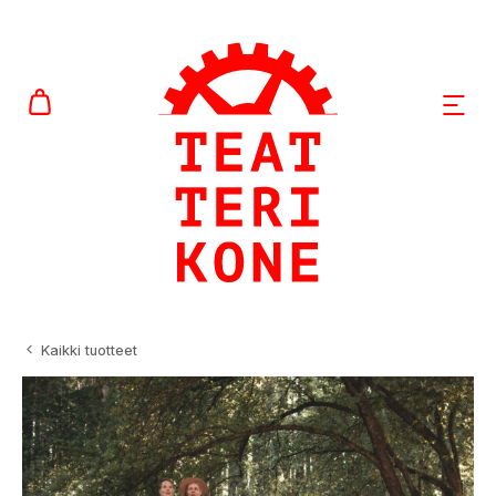
Siirry
sisältöön
AVAA
Kaikki tuotteet