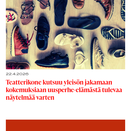
22.4.2026
Teatterikone kutsuu yleisön jakamaan
kokemuksiaan uusperhe-elämästä tulevaa
näytelmää varten