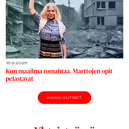
16.9.2025
Kun maailma romahtaa, Marttojen opit
pelastavat
KAIKKI UUTISET