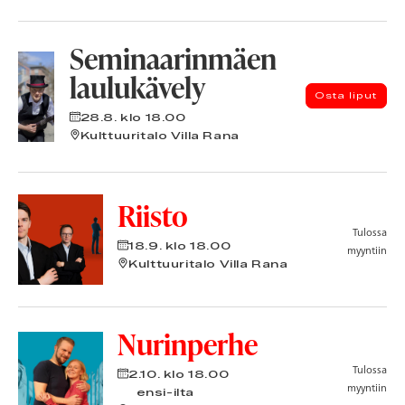
Seminaarinmäen
laulukävely
Osta liput
28.8.
klo 18.00
Kulttuuritalo Villa Rana
Riisto
Tulossa
18.9.
klo 18.00
myyntiin
Kulttuuritalo Villa Rana
Nurinperhe
Tulossa
2.10.
klo 18.00
myyntiin
ensi-ilta