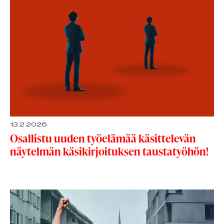
13.2.2026
Osallistu uuden työelämää käsittelevän
näytelmän käsikirjoituksen taustatyöhön!