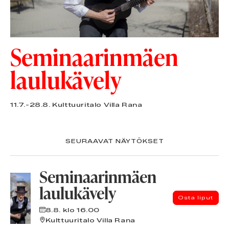
Seminaarinmäen
laulukävely
11.7.-28.8.
Kulttuuritalo Villa Rana
SEURAAVAT NÄYTÖKSET
Seminaarinmäen
laulukävely
Osta liput
8.8.
klo 16.00
Kulttuuritalo Villa Rana