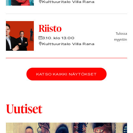
Kulttuuritalo Villa Rana
Riisto
Tulossa
3.10.
klo 13.00
myyntiin
Kulttuuritalo Villa Rana
KATSO KAIKKI NÄYTÖKSET
Uutiset