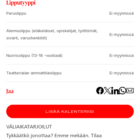
Lipputyyppi
Peruslippu
Ei myynnissä
Alennuslippu (eläkeläiset, opiskelijat, työttömät,
Ei myynnissä
sivarit, varushenkilöt)
Nuorisolippu (13-18 -vuotiaat)
Ei myynnissä
Teatterialan ammattilaislippu
Ei myynnissä
Jaa
LISÄÄ KALENTERIISI
VÄLIAIKATARJOILUT
Tykkäätkö jonottaa? Emme mekään. Tilaa