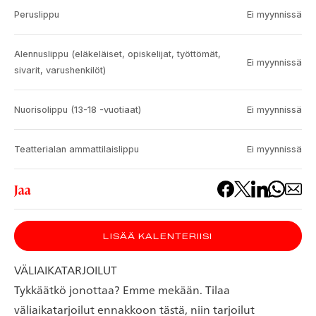
Peruslippu
Ei myynnissä
Alennuslippu (eläkeläiset, opiskelijat, työttömät,
Ei myynnissä
sivarit, varushenkilöt)
Nuorisolippu (13-18 -vuotiaat)
Ei myynnissä
Teatterialan ammattilaislippu
Ei myynnissä
Jaa
LISÄÄ KALENTERIISI
VÄLIAIKATARJOILUT
Tykkäätkö jonottaa? Emme mekään. Tilaa
väliaikatarjoilut ennakkoon tästä, niin tarjoilut