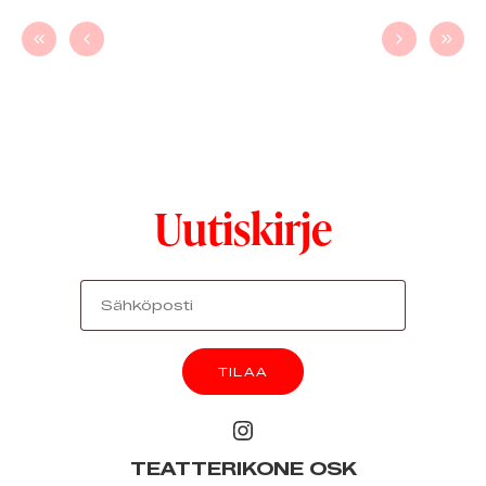
Ensimmäinen
Edellinen
Seuraava
Vii
Uutiskirje
TEATTERIKONE OSK